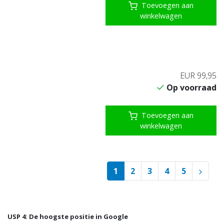
Toevoegen aan
winkelwagen
EUR 99,95
Op voorraad
Toevoegen aan
winkelwagen
1
2
3
4
5
USP 4: De hoogste positie in Google