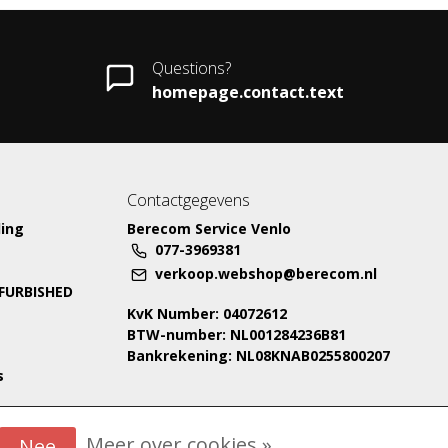
Questions?
homepage.contact.text
Contactgegevens
ing
Berecom Service Venlo
077-3969381
verkoop.webshop@berecom.nl
EFURBISHED
KvK Number: 04072612
BTW-number: NL001284236B81
Bankrekening: NL08KNAB0255800207
s
Meer over cookies »
Nee