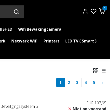
0
BISHED
Wifi Bewakingcamera
erk
Netwerk Wifi
Printers
LED TV ( Smart )
1
2
3
4
5
EUR 107,95
eveiligingssysteem S
Niet op voorraad