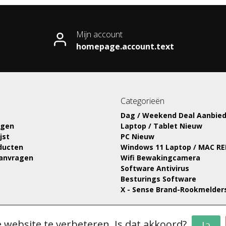
Mijn account
homepage.account.text
Categorieën
Dag / Weekend Deal Aanbied
ngen
Laptop / Tablet Nieuw
jst
PC Nieuw
oducten
Windows 11 Laptop / MAC R
aanvragen
Wifi Bewakingcamera
Software Antivirus
Besturings Software
X - Sense Brand-Rookmelder
 website te verbeteren. Is dat akkoord?
Ja