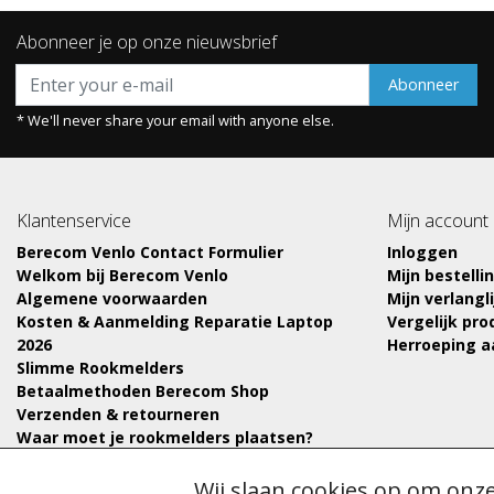
Abonneer je op onze nieuwsbrief
Abonneer
* We'll never share your email with anyone else.
Klantenservice
Mijn account
Berecom Venlo Contact Formulier
Inloggen
Welkom bij Berecom Venlo
Mijn bestelli
Algemene voorwaarden
Mijn verlangli
Kosten & Aanmelding Reparatie Laptop
Vergelijk pr
2026
Herroeping 
Slimme Rookmelders
Betaalmethoden Berecom Shop
Verzenden & retourneren
Waar moet je rookmelders plaatsen?
Wij slaan cookies op om onze
© Copyright 2026 - Berecom Service Venlo | Realisatie
InStijl Media