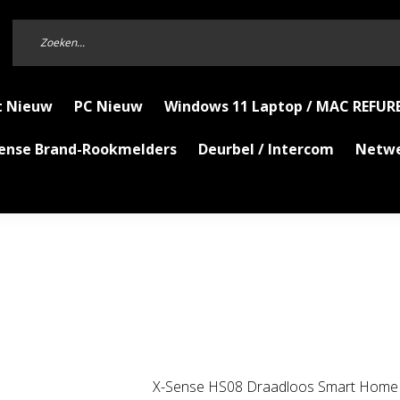
t Nieuw
PC Nieuw
Windows 11 Laptop / MAC REFUR
Sense Brand-Rookmelders
Deurbel / Intercom
Netw
X-Sense HS08 Draadloos Smart Home B