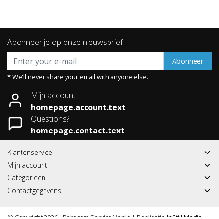
Abonneer je op onze nieuwsbrief
Abonneer
* We'll never share your email with anyone else.
Mijn account
homepage.account.text
Questions?
homepage.contact.text
Klantenservice
Mijn account
Categorieën
Contactgegevens
© Copyright 2026 - Berecom Service Venlo | Realisatie
InStijl Media