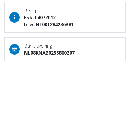
Bedrijf
kvk: 04072612
btw: NL001284236B81
Bankrekening
NL08KNAB0255800207