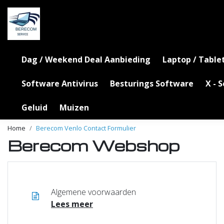
Dag / Weekend Deal Aanbieding
Laptop / Table
Software Antivirus
Besturings Software
X - 
Geluid
Muizen
Home
Berecom Venlo Contact Formulier
Berecom Webshop
Algemene voorwaarden
Lees meer