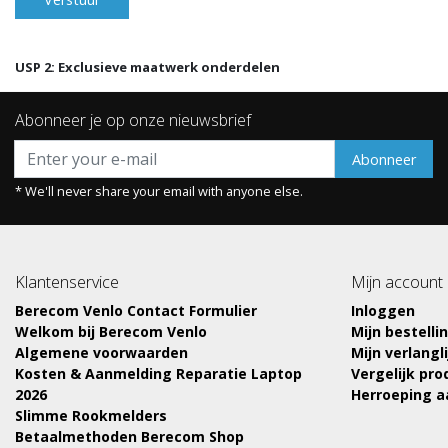
USP 2: Exclusieve maatwerk onderdelen
Abonneer je op onze nieuwsbrief
Abonneer
* We'll never share your email with anyone else.
Klantenservice
Mijn account
Berecom Venlo Contact Formulier
Inloggen
Welkom bij Berecom Venlo
Mijn bestelli
Algemene voorwaarden
Mijn verlangli
Kosten & Aanmelding Reparatie Laptop
Vergelijk pr
2026
Herroeping 
Slimme Rookmelders
Betaalmethoden Berecom Shop