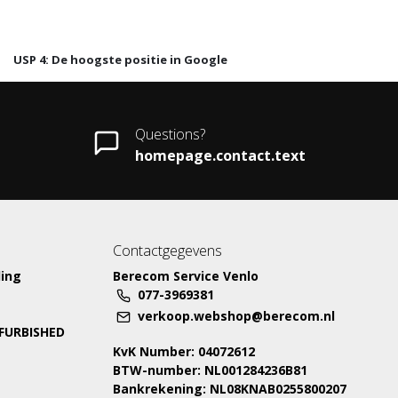
USP 4: De hoogste positie in Google
Questions?
homepage.contact.text
Contactgegevens
ing
Berecom Service Venlo
077-3969381
verkoop.webshop@berecom.nl
EFURBISHED
KvK Number: 04072612
BTW-number: NL001284236B81
Bankrekening: NL08KNAB0255800207