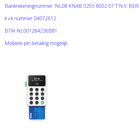
Bankrekeningnummer :NL08 KNAB 0255 8002 07 T.N.V. B
k.v.k nummer 04072612
BTW NL001284236B81
Mobiele pin betaling mogelijk