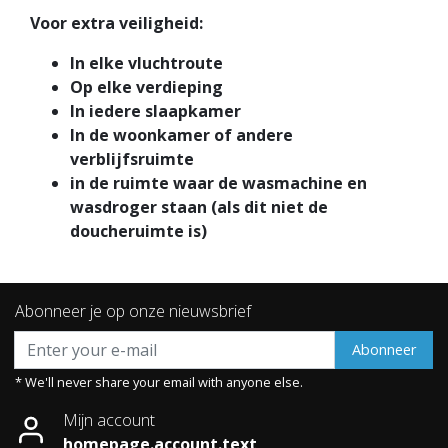
Voor extra veiligheid:
In elke vluchtroute
Op elke verdieping
In iedere slaapkamer
In de woonkamer of andere
verblijfsruimte
in de ruimte waar de wasmachine en
wasdroger staan (als dit niet de
doucheruimte is)
Abonneer je op onze nieuwsbrief
Abonneer
* We'll never share your email with anyone else.
Mijn account
homepage.account.text