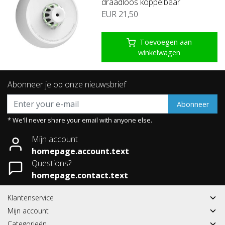
draadloos koppelbaar
EUR 21,50
Toevoegen aan
winkelwagen
Abonneer je op onze nieuwsbrief
Abonneer
* We'll never share your email with anyone else.
Mijn account
homepage.account.text
Questions?
homepage.contact.text
Klantenservice
Mijn account
Categorieën