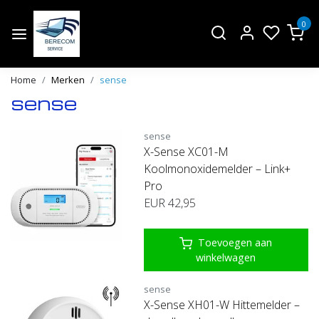
0
Home
Merken
sense
sense
sense
X-Sense XC01-M
Koolmonoxidemelder – Link+
Pro
EUR 42,95
Toevoegen aan
winkelwagen
sense
X-Sense XH01-W Hittemelder –