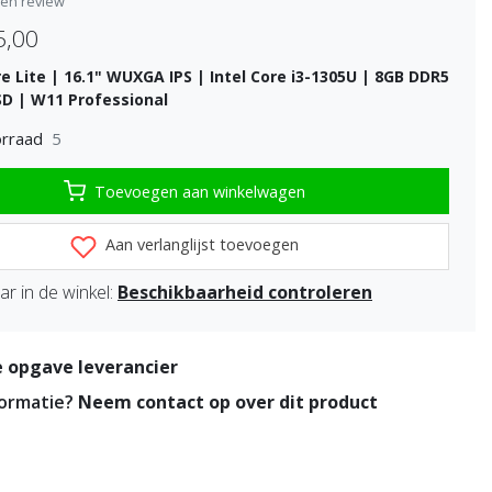
igen review
5,00
e Lite | 16.1" WUXGA IPS | Intel Core i3-1305U | 8GB DDR5
SD | W11 Professional
5
rraad
Toevoegen aan winkelwagen
Aan verlanglijst toevoegen
r in de winkel:
Beschikbaarheid controleren
 opgave leverancier
formatie?
Neem contact op over dit product