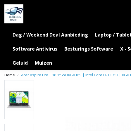
Dag / Weekend Deal Aanbieding
Laptop / Table
Software Antivirus
Besturings Software
X - 
Geluid
Muizen
Home
Acer Aspire Lite | 16.1" WUXGA IPS | Intel Core i3-1305U | 8