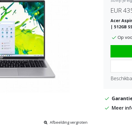
Schrijf je e
EUR 43
Acer Aspir
| 512GB S
Op voo
Beschikbaa
Garantie
Meer in
Afbeelding vergroten