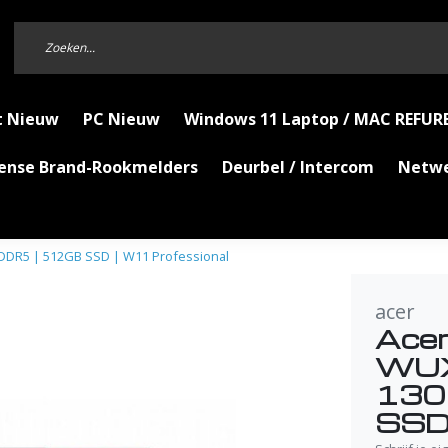
t Nieuw
PC Nieuw
Windows 11 Laptop / MAC REFUR
Sense Brand-Rookmelders
Deurbel / Intercom
Netw
GB DDR5 | 512GB SSD | W11 Professional
acer
Acer 
WUXG
130
SSD 