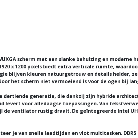
h WUXGA scherm met een slanke behuizing en moderne har
1920 x 1200 pixels biedt extra verticale ruimte, waard
gie blijven kleuren natuurgetrouw en details helder, ze
oor het scherm niet vermoeiend is voor de ogen bij lan
e dertiende generatie, die dankzij zijn hybride archit
id levert voor alledaagse toepassingen. Van tekstverwe
l de ventilator rustig draait. De geïntegreerde Intel
eer je van snelle laadtijden en vlot multitasken. DDR