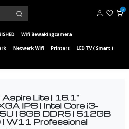
0
BISHED
Wifi Bewakingcamera
erk
Netwerk Wifi
Printers
LED TV ( Smart )
Aspire Lite | 16.1"
A IPS | Intel Core i3-
5U | 8GB DDR5 | 512GB
| W11 Professional