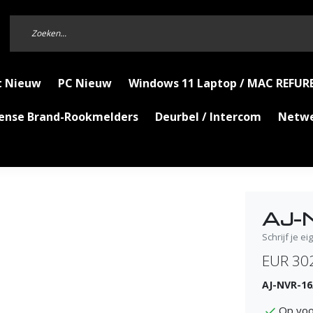
t Nieuw
PC Nieuw
Windows 11 Laptop / MAC REFUR
Sense Brand-Rookmelders
Deurbel / Intercom
Netw
AJ-
Schrijf je e
EUR 30
AJ-NVR-16
Op voo