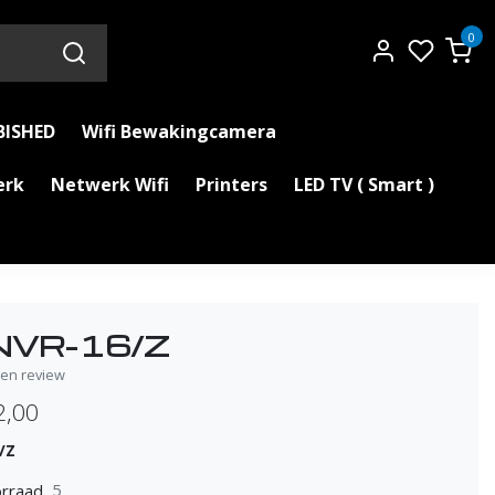
0
BISHED
Wifi Bewakingcamera
erk
Netwerk Wifi
Printers
LED TV ( Smart )
NVR-16/Z
igen review
2,00
/Z
5
rraad