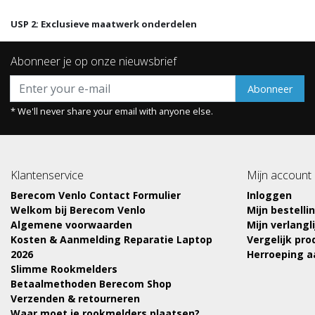
USP 2: Exclusieve maatwerk onderdelen
Abonneer je op onze nieuwsbrief
Abonneer
* We'll never share your email with anyone else.
Klantenservice
Mijn account
Berecom Venlo Contact Formulier
Inloggen
Welkom bij Berecom Venlo
Mijn bestelli
Algemene voorwaarden
Mijn verlangli
Kosten & Aanmelding Reparatie Laptop
Vergelijk pr
2026
Herroeping 
Slimme Rookmelders
Betaalmethoden Berecom Shop
Verzenden & retourneren
Waar moet je rookmelders plaatsen?