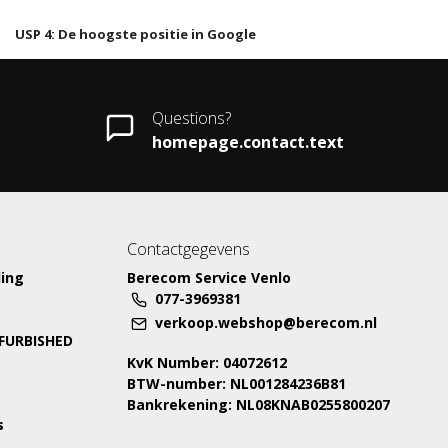
USP 4: De hoogste positie in Google
Questions?
homepage.contact.text
Contactgegevens
ing
Berecom Service Venlo
077-3969381
verkoop.webshop@berecom.nl
EFURBISHED
KvK Number: 04072612
BTW-number: NL001284236B81
Bankrekening: NL08KNAB0255800207
s