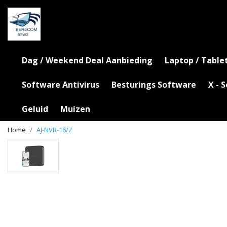
Dag / Weekend Deal Aanbieding
Laptop / Table
Software Antivirus
Besturings Software
X - 
Geluid
Muizen
Home
AJ-NVR-16/Z