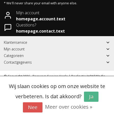
* We'll never share your email with anyone else.
Mijn account
homepage.account.text
Questions?
homepage.contact.text
Klantenservice
Mijn account
Categorieën
Contactgegevens
© Copyright 2026 - Berecom Service Venlo | Realisatie
InStijl Media
Algemene voorwaarden
|
RSS Feed
Wij slaan cookies op om onze website te
verbeteren. Is dat akkoord?
Ja
Meer over cookies »
Nee