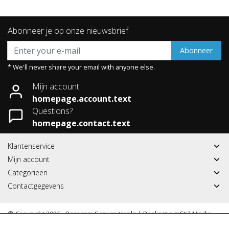
Abonneer je op onze nieuwsbrief
Abonneer
* We'll never share your email with anyone else.
Mijn account
homepage.account.text
Questions?
homepage.contact.text
Klantenservice
Mijn account
Categorieën
Contactgegevens
© Copyright 2026 - Berecom Service Venlo | Realisatie
InStijl Media
Algemene voorwaarden
|
RSS Feed