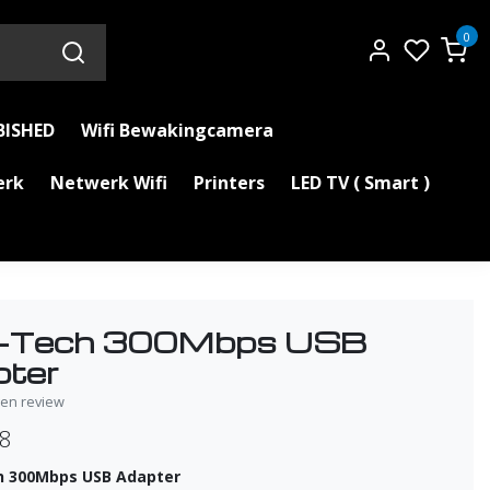
0
BISHED
Wifi Bewakingcamera
erk
Netwerk Wifi
Printers
LED TV ( Smart )
er-Tech 300Mbps USB
ter
igen review
98
h 300Mbps USB Adapter