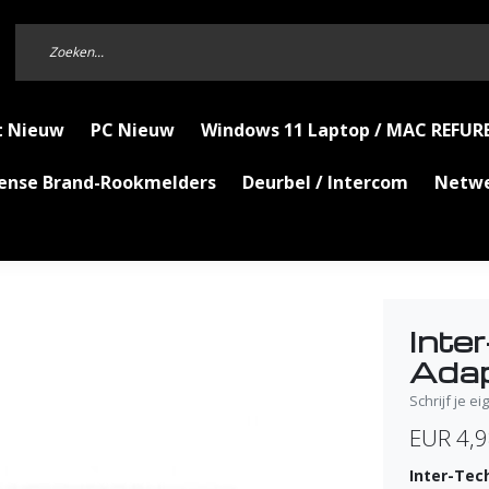
t Nieuw
PC Nieuw
Windows 11 Laptop / MAC REFUR
Sense Brand-Rookmelders
Deurbel / Intercom
Netw
Int
Adap
Schrijf je e
EUR 4,
Inter-Tec