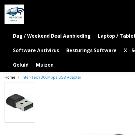
Dag / Weekend Deal Aanbieding
Laptop / Table
Software Antivirus
Besturings Software
X - 
Geluid
Muizen
Home
Inter-Tech 300Mbps USB Adapter