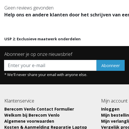
Geen reviews gevonden
Help ons en andere klanten door het schrijven van ee
USP 2: Exclusieve maatwerk onderdelen
Abonneer je op onze nieuwsbrief
Abonneer
* We'll never share your email with anyone else.
Klantenservice
Mijn account
Berecom Venlo Contact Formulier
Inloggen
Welkom bij Berecom Venlo
Mijn bestelli
Algemene voorwaarden
Mijn verlangli
Kosten & Aanmelding Reparatie Laptop
Vergelijk pr