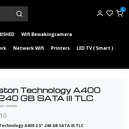
0
BISHED
Wifi Bewakingcamera
erk
Netwerk Wifi
Printers
LED TV ( Smart )
ston Technology A400
 240 GB SATA III TLC
igen review
,10
Technology A400 2.5" 240 GB SATA III TLC