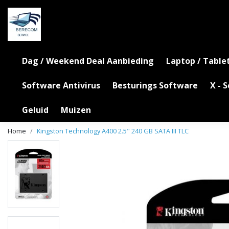
Dag / Weekend Deal Aanbieding
Laptop / Table
Software Antivirus
Besturings Software
X - 
Geluid
Muizen
Home
Kingston Technology A400 2.5" 240 GB SATA III TLC