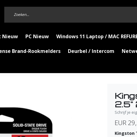
t Nieuw
PC Nieuw
Windows 11 Laptop / MAC REFUR
Sense Brand-Rookmelders
Deurbel / Intercom
Netw
King
2.5"
Schrijf je e
EUR 29
Kingston 