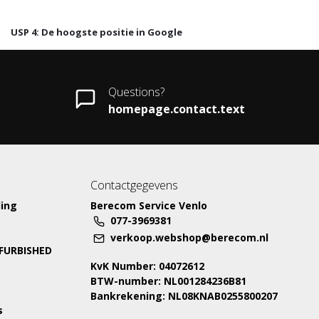
USP 4: De hoogste positie in Google
Questions?
homepage.contact.text
Contactgegevens
ing
Berecom Service Venlo
077-3969381
verkoop.webshop@berecom.nl
EFURBISHED
KvK Number: 04072612
BTW-number: NL001284236B81
Bankrekening: NL08KNAB0255800207
s