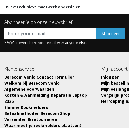
USP 2: Exclusieve maatwerk onderdelen
Abonneer je op onze nieuwsbrief
Abonneer
* We'll never share your email with anyone else.
Klantenservice
Mijn account
Berecom Venlo Contact Formulier
Inloggen
Welkom bij Berecom Venlo
Mijn bestelli
Algemene voorwaarden
Mijn verlangli
Kosten & Aanmelding Reparatie Laptop
Vergelijk pr
2026
Herroeping 
Slimme Rookmelders
Betaalmethoden Berecom Shop
Verzenden & retourneren
Waar moet je rookmelders plaatsen?