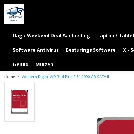
Dag / Weekend Deal Aanbieding
Laptop / Table
Software Antivirus
Besturings Software
X - 
Geluid
Muizen
Home
Western Digital WD Red Plus 3.5" 2000 GB SATA III