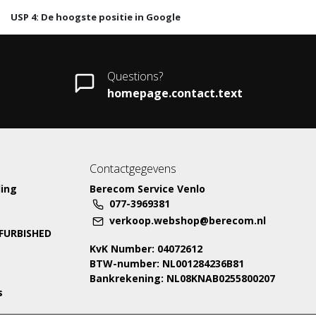
USP 4: De hoogste positie in Google
Questions?
homepage.contact.text
Contactgegevens
ing
Berecom Service Venlo
077-3969381
verkoop.webshop@berecom.nl
EFURBISHED
KvK Number: 04072612
BTW-number: NL001284236B81
Bankrekening: NL08KNAB0255800207
s