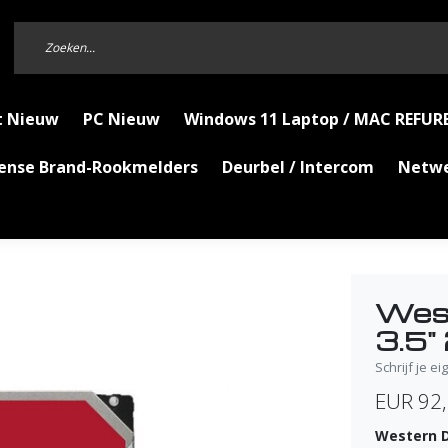
t Nieuw
PC Nieuw
Windows 11 Laptop / MAC REFUR
Sense Brand-Rookmelders
Deurbel / Intercom
Netw
West
3.5"
Schrijf je e
EUR 92
Western Di