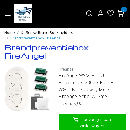
0
Home
X - Sense Brand-Rookmelders
Brandpreventiebox FireAngel
Brandpreventiebox
FireAngel
Fireangel
FireAngel WSM-F-1EU
Rookmelder 230v 3-Pack +
WG2-INT Gateway Merk:
FireAngel Serie: Wi-Safe2
EUR 339,00
Toevoegen aan
winkelwagen