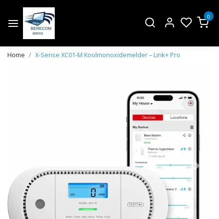
0
Home
X-Sense XC01-M Koolmonoxidemelder – Link+ Pro
Vorige
Volge