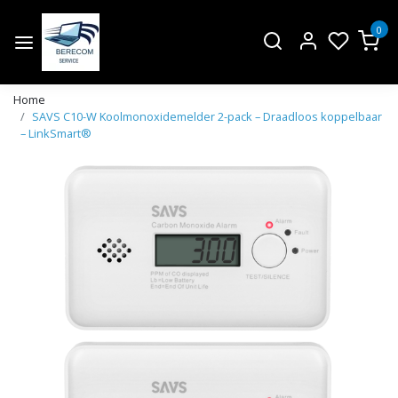
0
Home
SAVS C10-W Koolmonoxidemelder 2-pack – Draadloos koppelbaar
– LinkSmart®
Vorige
Volge