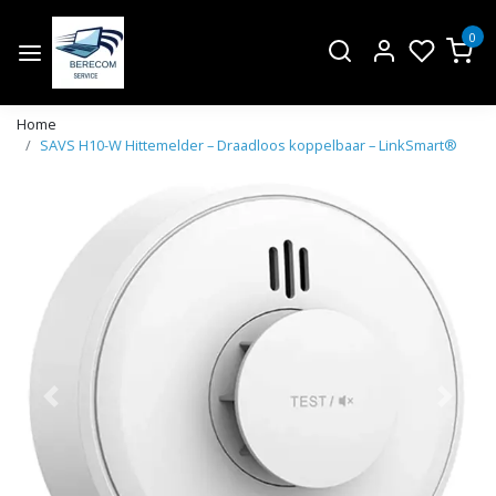
0
Home
SAVS H10-W Hittemelder – Draadloos koppelbaar – LinkSmart®
Vorige
Volge