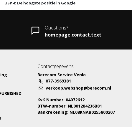
USP 4: De hoogste positie in Google
Questions?
homepage.contact.text
Contactgegevens
ing
Berecom Service Venlo
077-3969381
verkoop.webshop@berecom.nl
EFURBISHED
KvK Number: 04072612
BTW-number: NL001284236B81
Bankrekening: NL08KNAB0255800207
s