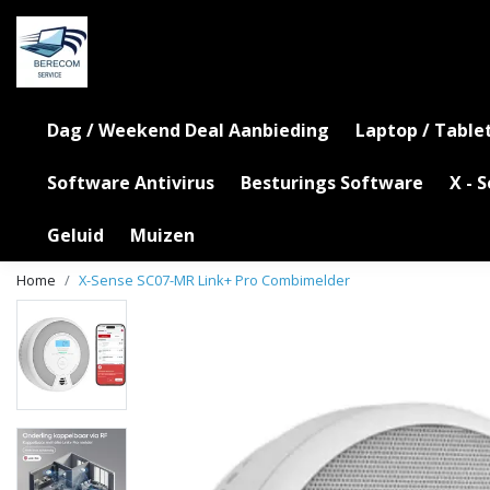
Dag / Weekend Deal Aanbieding
Laptop / Table
Software Antivirus
Besturings Software
X - 
Geluid
Muizen
Home
X-Sense SC07-MR Link+ Pro Combimelder