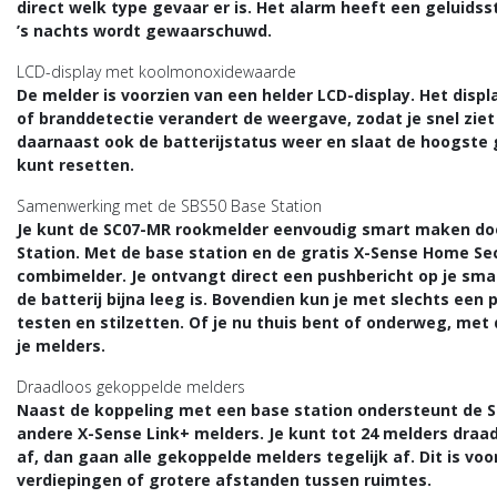
direct welk type gevaar er is. Het alarm heeft een geluids
’s nachts wordt gewaarschuwd.
LCD-display met koolmonoxidewaarde
De melder is voorzien van een helder LCD-display. Het disp
of branddetectie verandert de weergave, zodat je snel ziet 
daarnaast ook de batterijstatus weer en slaat de hoogste
kunt resetten.
Samenwerking met de SBS50 Base Station
Je kunt de SC07-MR rookmelder eenvoudig smart maken doo
Station. Met de base station en de gratis X-Sense Home Secu
combimelder. Je ontvangt direct een pushbericht op je sm
de batterij bijna leeg is. Bovendien kun je met slechts ee
testen en stilzetten. Of je nu thuis bent of onderweg, met 
je melders.
Draadloos gekoppelde melders
Naast de koppeling met een base station ondersteunt de 
andere X-Sense Link+ melders. Je kunt tot 24 melders draa
af, dan gaan alle gekoppelde melders tegelijk af. Dit is v
verdiepingen of grotere afstanden tussen ruimtes.