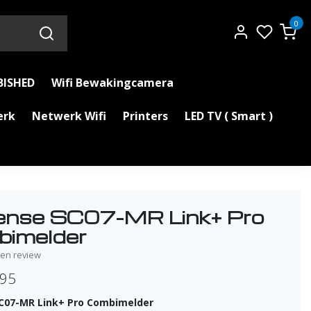
0
BISHED
Wifi Bewakingcamera
erk
Netwerk Wifi
Printers
LED TV ( Smart )
nse SC07-MR Link+ Pro
imelder
igen review
,95
C07-MR Link+ Pro Combimelder