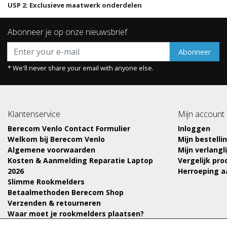
USP 2: Exclusieve maatwerk onderdelen
Abonneer je op onze nieuwsbrief
Abonneer
* We'll never share your email with anyone else.
Klantenservice
Mijn account
Berecom Venlo Contact Formulier
Inloggen
Welkom bij Berecom Venlo
Mijn bestelli
Algemene voorwaarden
Mijn verlangli
Kosten & Aanmelding Reparatie Laptop
Vergelijk pr
2026
Herroeping 
Slimme Rookmelders
Betaalmethoden Berecom Shop
Verzenden & retourneren
Waar moet je rookmelders plaatsen?