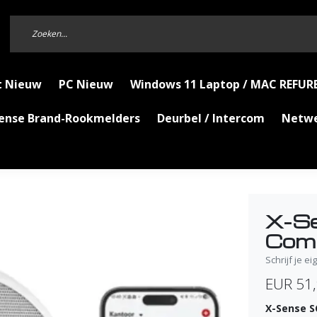
t Nieuw
PC Nieuw
Windows 11 Laptop / MAC REFUR
Sense Brand-Rookmelders
Deurbel / Intercom
Netw
X-Se
Comb
Schrijf je e
EUR 51
X-Sense S