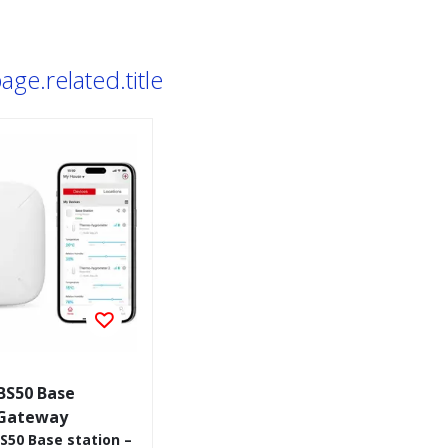
ge.related.title
BS50 Base
 Gateway
S50 Base station –