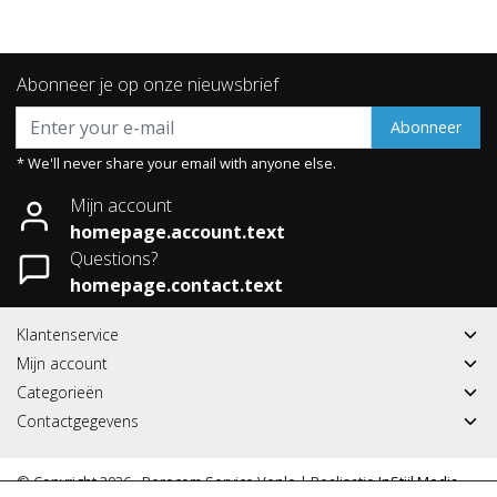
Abonneer je op onze nieuwsbrief
Abonneer
* We'll never share your email with anyone else.
Mijn account
homepage.account.text
Questions?
homepage.contact.text
Klantenservice
Mijn account
Categorieën
Contactgegevens
© Copyright 2026 - Berecom Service Venlo | Realisatie
InStijl Media