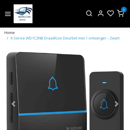
0
Home
X-Sense WD1C2NB Draadloze Deurbel met 1 ontvanger – Zwart
Vorige
Volge