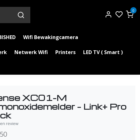
0
BISHED
Wifi Bewakingcamera
erk
Netwerk Wifi
Printers
LED TV ( Smart )
ense XC01-M
monoxidemelder – Link+ Pro
ck
igen review
,50