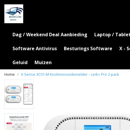
Dag / Weekend Deal Aanbieding
Laptop / Table
Software Antivirus
Besturings Software
X - 
Geluid
Muizen
Home
X-Sense XC01-M Koolmonoxidemelder – Link+ Pro 2-pack