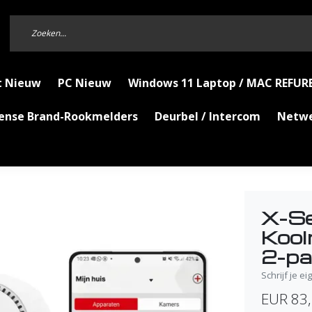
t Nieuw
PC Nieuw
Windows 11 Laptop / MAC REFUR
Sense Brand-Rookmelders
Deurbel / Intercom
Netw
X-S
Kool
2-pa
Schrijf je e
EUR 83