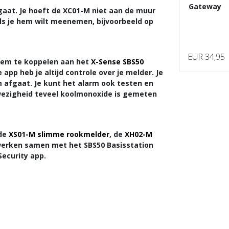
Gateway
gaat. Je hoeft de XC01-M niet aan de muur
ls je hem wilt meenemen, bijvoorbeeld op
EUR 34,95
hem te koppelen aan het
X-Sense SBS50
app heb je altijd controle over je melder. Je
arm afgaat. Je kunt het alarm ook testen en
afwezigheid teveel koolmonoxide is gemeten
 de
XS01-M slimme rookmelder
, de
XH02-M
werken samen met het SBS50 Basisstation
Security app.