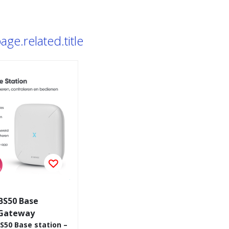
ge.related.title
BS50 Base
 Gateway
S50 Base station –