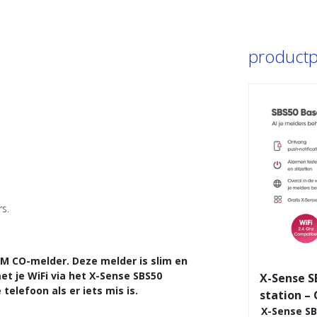
productpa
s.
M CO-melder. Deze melder is slim en
t je WiFi via het X-Sense SBS50
X-Sense S
 telefoon als er iets mis is.
station –
X-Sense SB