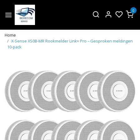
0
Home
X-Sense XS0B-MR Rookmelder Link+ Pro – Gesproken meldingen
10-pack
Vorige
Volge