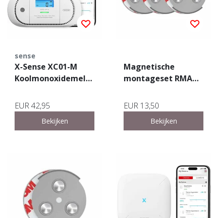
sense
X-Sense XC01-M
Magnetische
Koolmonoxidemelder
montageset RMAX-
– Link+ Pro
45 – 3-pack – 45mm
EUR 42,95
EUR 13,50
Bekijken
Bekijken